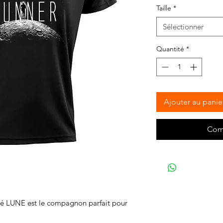
Taille
*
Sélectionner
Quantité
*
Ajouter au panie
Com
olé LUNE est le compagnon parfait pour