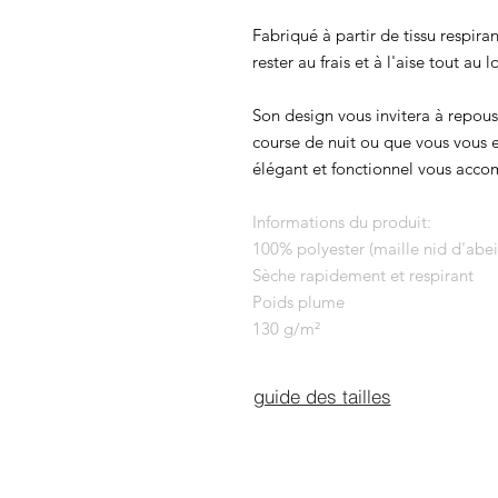
Fabriqué à partir de tissu respiran
rester au frais et à l'aise tout au
Son design vous invitera à repous
course de nuit ou que vous vous en
élégant et fonctionnel vous acc
Informations du produit:
100% polyester (maille nid d'abei
Sèche rapidement et respirant
Poids plume
130 g/m²
guide des tailles